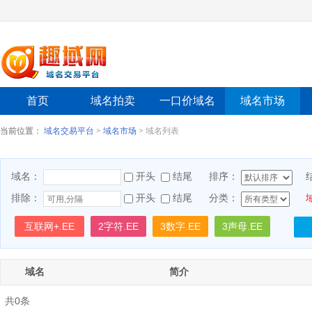
首页
域名拍卖
一口价域名
域名市场
当前位置：
域名交易平台
>
域名市场
>
域名列表
域名：
开头
结尾
排序：
排除：
开头
结尾
分类：
互联网+.EE
2字符.EE
3数字.EE
3声母.EE
域名
简介
共0条